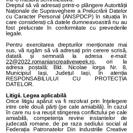
Dreptul să vă adresați printr-o plângere Autorității
Naționale de Supraveghere a Prelucrării Datelor
cu Caracter Personal (ANSPDCP) în situația în
care considerați că datele dumneavoastră nu au
fost prelucrate în conformitate cu prevederile
legale.
Pentru exercitarea drepturilor menționate mai
sus, vă rugăm să vă adresați prin cerere scrisă,
datată și semnată la adresa e-mail:
22@2022.romaniancreativeweek.ro
, ori la
adresa poștală: Bld. Nicolae Iorga Nr. 8,
Municipiul Iași, Județul Iași, în atenția
RESPONSABILULUI CU PROTECȚIA
DATELOR.
Litigii. Legea aplicabilă
Orice litigiu apărut va fi rezolvat prin înțelegere
intre cele două părți (pe cale amiabilă). În cazul
în care nu s-a reușit stingerea conflictului pe cale
amiabilă, competența revine instantelor de
judecată romane, de pe raza sediului social al
Federația Patronatelor Din Industriile Creative