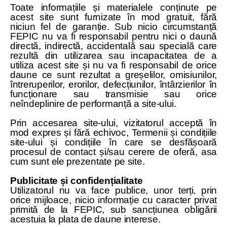
Toate informațiile și materialele conținute pe
acest site sunt furnizate în mod gratuit, fără
niciun fel de garanție. Sub nicio circumstanță
FEPIC nu va fi responsabil pentru nici o daună
directă, indirectă, accidentală sau specială care
rezultă din utilizarea sau incapacitatea de a
utiliza acest site și nu va fi responsabil de orice
daune ce sunt rezultat a greșelilor, omisiunilor,
întreruperilor, erorilor, defecțiunilor, întârzierilor în
funcționare sau transmisie sau orice
neîndeplinire de performanță a site-ului.
Prin accesarea site-ului, vizitatorul acceptă în
mod expres și fără echivoc, Termenii și condițiile
site-ului și condițiile în care se desfășoară
procesul de contact și/sau cerere de oferă, asa
cum sunt ele prezentate pe site.
Publicitate și confidențialitate
Utilizatorul nu va face publice, unor terți, prin
orice mijloace, nicio informație cu caracter privat
primită de la FEPIC, sub sancțiunea obligării
acestuia la plata de daune interese.