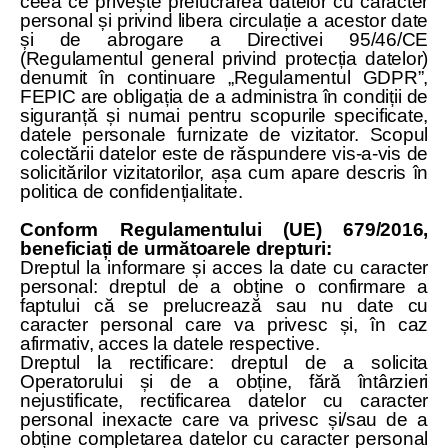
ceea ce privește prelucrarea datelor cu caracter
personal și privind libera circulație a acestor date
și de abrogare a Directivei 95/46/CE
(Regulamentul general privind protecția datelor)
denumit în continuare „Regulamentul GDPR”,
FEPIC are obligația de a administra în condiții de
siguranță și numai pentru scopurile specificate,
datele personale furnizate de vizitator. Scopul
colectării datelor este de răspundere vis-a-vis de
solicitărilor vizitatorilor, așa cum apare descris în
politica de confidențialitate.
Conform Regulamentului (UE) 679/2016,
beneficiați de următoarele drepturi:
Dreptul la informare și acces la date cu caracter
personal: dreptul de a obține o confirmare a
faptului că se prelucrează sau nu date cu
caracter personal care va privesc și, în caz
afirmativ, acces la datele respective.
Dreptul la rectificare: dreptul de a solicita
Operatorului și de a obține, fără întârzieri
nejustificate, rectificarea datelor cu caracter
personal inexacte care va privesc și/sau de a
obține completarea datelor cu caracter personal