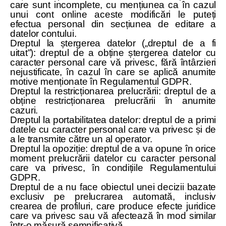
care sunt incomplete, cu mențiunea ca în cazul
unui cont online aceste modificări le puteți
efectua personal din secțiunea de editare a
datelor contului.
Dreptul la ștergerea datelor („dreptul de a fi
uitat”): dreptul de a obține ștergerea datelor cu
caracter personal care vă privesc, fără întârzieri
nejustificate, în cazul în care se aplică anumite
motive menționate în Regulamentul GDPR.
Dreptul la restricționarea prelucrării: dreptul de a
obține restricționarea prelucrării în anumite
cazuri.
Dreptul la portabilitatea datelor: dreptul de a primi
datele cu caracter personal care va privesc și de
a le transmite către un al operator.
Dreptul la opoziție: dreptul de a va opune în orice
moment prelucrării datelor cu caracter personal
care va privesc, în condițiile Regulamentului
GDPR.
Dreptul de a nu face obiectul unei decizii bazate
exclusiv pe prelucrarea automată, inclusiv
crearea de profiluri, care produce efecte juridice
care va privesc sau vă afectează în mod similar
într-o măsură semnificativă.