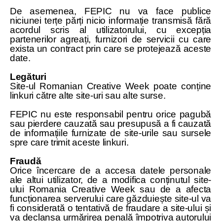
De asemenea, FEPIC nu va face publice
niciunei terțe părți nicio informație transmisă fără
acordul scris al utilizatorului, cu excepția
partenerilor agreați, furnizori de servicii cu care
exista un contract prin care se protejează aceste
date.
Legături
Site-ul Romanian Creative Week poate conține
linkuri către alte site-uri sau alte surse.
FEPIC nu este responsabil pentru orice pagubă
sau pierdere cauzată sau presupusă a fi cauzată
de informațiile furnizate de site-urile sau sursele
spre care trimit aceste linkuri.
Fraudă
Orice încercare de a accesa datele personale
ale altui utilizator, de a modifica conținutul site-
ului Romania Creative Week sau de a afecta
funcționarea serverului care găzduiește site-ul va
fi considerată o tentativă de fraudare a site-ului și
va declanșa urmărirea penală împotriva autorului