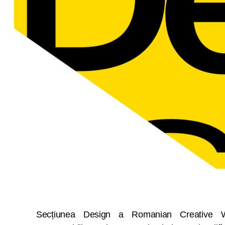
Secțiunea Design a Romanian Creative 
curatorială a unora dintre cei mai importanți