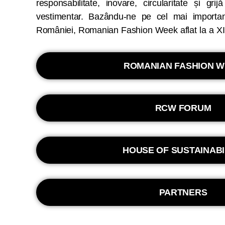
responsabilitate, inovare, circularitate și grij
momentului, promovăm creativitatea românească
vestimentar. Bazându-ne pe cel mai import
României, Romanian Fashion Week aflat la a XIV-
ROMANIAN FASHION 
RCW FORUM
HOUSE OF SUSTAINABI
PARTNERS