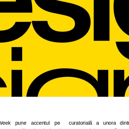
Week pune accentul pe
 stiliști si designeri ai