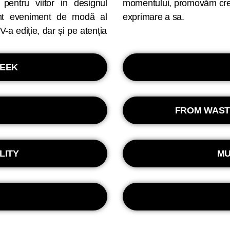
ă pentru viitor in designul
 în cea mai spectaculoasă
ant eveniment de modă al
exprimare a sa.
a ediție, dar și pe atenția
WEEK
FROM WAST
LITY
MU