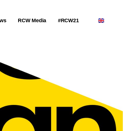
ws
RCW Media
#RCW21