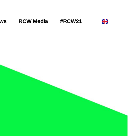
ws
RCW Media
#RCW21