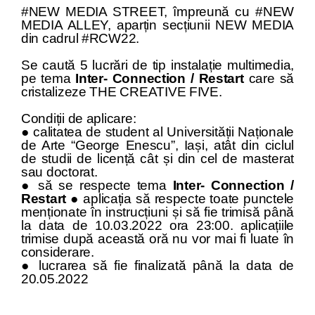
#NEW MEDIA STREET, împreună cu #NEW
MEDIA ALLEY, aparțin secțiunii NEW MEDIA
din cadrul #RCW22.
Se caută 5 lucrări de tip instalație multimedia,
pe tema
Inter- Connection / Restart
care să
cristalizeze THE CREATIVE FIVE.
Condiții de aplicare:
● calitatea de student al Universității Naționale
de Arte “George Enescu”, Iași, atât din ciclul
de studii de licență cât și din cel de masterat
sau doctorat.
● să se respecte tema
Inter- Connection /
Restart
● aplicația să respecte toate punctele
menționate în instrucțiuni și să fie trimisă până
la data de 10.03.2022 ora 23:00. aplicațiile
trimise după această oră nu vor mai fi luate în
considerare.
● lucrarea să fie finalizată până la data de
20.05.2022