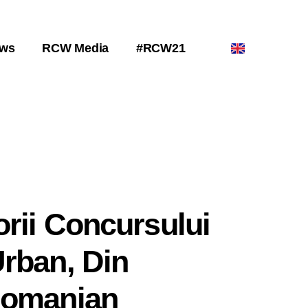
ws
RCW Media
#RCW21
orii Concursului
rban, Din
Romanian