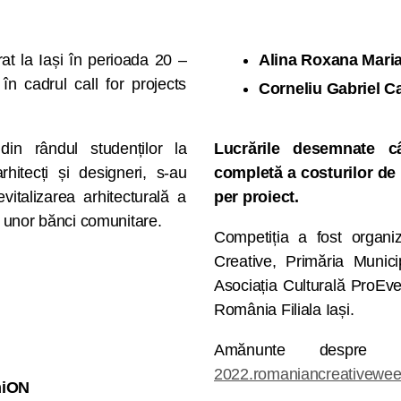
t la Iași în perioada 20 –
Alina Roxana Mari
în cadrul call for projects
Corneliu Gabriel C
din rândul studenților la
Lucrările desemnate c
rhitecți și designeri, s-au
completă a costurilor de 
vitalizarea arhitecturală a
per proiect.
l unor bănci comunitare.
Competiția a fost organiz
Creative, Primăria Munici
Asociația Culturală ProEve
România Filiala Iași.
Amănunte despre c
2022.romaniancreativeweek.
miON