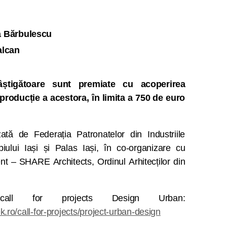
a Bărbulescu
alcan
âștigătoare sunt premiate cu acoperirea
producție a acestora, în limita a 750 de euro
ată de Federația Patronatelor din Industriile
piului Iași și Palas Iași, în co-organizare cu
nt – SHARE Architects, Ordinul Arhitecților din
all for projects Design Urban:
ro/call-for-projects/project-urban-design