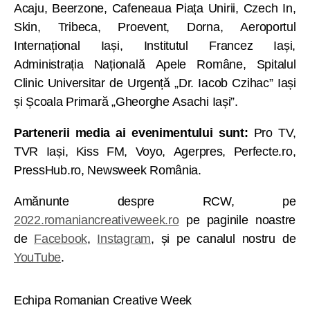
Acaju, Beerzone, Cafeneaua Piața Unirii, Czech In,
Skin, Tribeca, Proevent, Dorna, Aeroportul
Internațional Iași, Institutul Francez Iași,
Administrația Națională Apele Române, Spitalul
Clinic Universitar de Urgență „Dr. Iacob Czihac” Iași
și Școala Primară „Gheorghe Asachi Iași”.
Partenerii media ai evenimentului sunt:
Pro TV,
TVR Iași, Kiss FM, Voyo, Agerpres, Perfecte.ro,
PressHub.ro, Newsweek România.
Amănunte despre RCW, pe
2022.romaniancreativeweek.ro
pe paginile noastre
de
Facebook
,
Instagram
, și pe canalul nostru de
YouTube
.
Echipa Romanian Creative Week