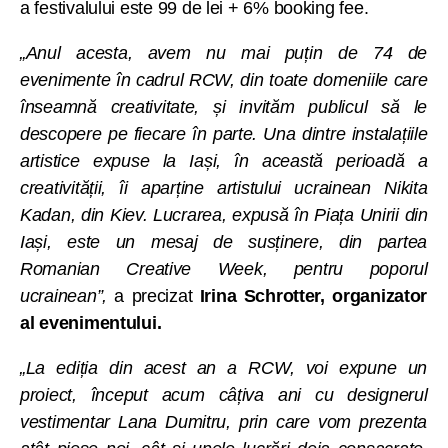
a festivalului este 99 de lei + 6% booking fee.
„Anul acesta, avem nu mai puțin de 74 de
evenimente în cadrul RCW, din toate domeniile care
înseamnă creativitate, și invităm publicul să le
descopere pe fiecare în parte. Una dintre instalațiile
artistice expuse la Iași, în această perioadă a
creativității, îi aparține artistului ucrainean Nikita
Kadan, din Kiev. Lucrarea, expusă în Piața Unirii din
Iași, este un mesaj de susținere, din partea
Romanian Creative Week, pentru poporul
ucrainean”,
a precizat
Irina Schrotter, organizator
al evenimentului.
„La ediția din acest an a RCW, voi expune un
proiect, început acum câțiva ani cu designerul
vestimentar Lana Dumitru, prin care vom prezenta