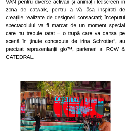
VAN pentru diverse activări și animații ledscreen în
zona de catwalk, pentru a vă lăsa inspirați de
creațiile realizate de designeri consacrați; începutul
spectacolului va fi marcat de un moment special
care nu trebuie ratat – o trupă care va dansa pe
scenă în ținute concepute de Irina Schrotter”, au
precizat reprezentanții glo™, parteneri ai RCW &
CATEDRAL.