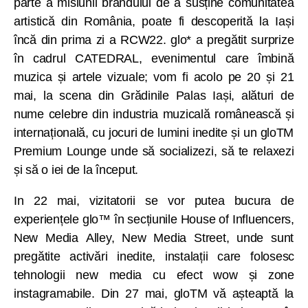
parte a misiunii brandului de a susține comunitatea
artistică din România, poate fi descoperită la Iași
încă din prima zi a RCW22. glo* a pregătit surprize
în cadrul CATEDRAL, evenimentul care îmbină
muzica și artele vizuale; vom fi acolo pe 20 și 21
mai, la scena din Grădinile Palas Iași, alături de
nume celebre din industria muzicală românească și
internațională, cu jocuri de lumini inedite și un gloTM
Premium Lounge unde să socializezi, să te relaxezi
și să o iei de la început.
In 22 mai, vizitatorii se vor putea bucura de
experiențele glo™ în secțiunile House of Influencers,
New Media Alley, New Media Street, unde sunt
pregătite activări inedite, instalații care folosesc
tehnologii new media cu efect wow și zone
instagramabile. Din 27 mai, gloTM vă așteaptă la