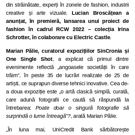
din străinătate, experți în zonele de fashion, industrii
creative și arte vizuale.
Lucian Broscățean a
anunțat, în premieră, lansarea unui proiect de
fashion în cadrul RCW 2022 – colecția Irina
Schrotter, în colaborare cu Electric Castle
.
Marian Pălie, curatorul expozițiilor SinCronia și
One Single Shot
, a explicat că primul dintre
evenimente reflectă „angoasele societății în care
trăim”, în peste 35 de lucrări realizate de 25 de
artiști, ce suprapun diverse tehnici inovative. Cea de-
a doua expoziție este „o artă clasică simplă, curată,
care adună fotografii ce caută să răspundă la
întrebarea:
Poate doar o singură fotografie să
surprindă o lume întreagă”?
, arată Marian Pălie.
„În luna mai, UniCredit Bank sărbătorește