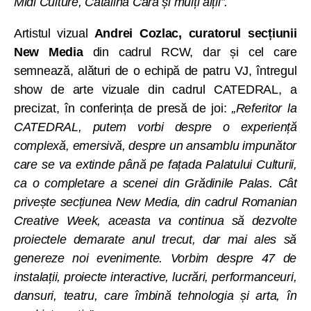
Midi Culture, Cătălina Cara și mulți alții”.
Artistul vizual
Andrei Cozlac, curatorul secțiunii
New Media
din cadrul RCW, dar și cel care
semnează, alături de o echipă de patru VJ, întregul
show de arte vizuale din cadrul CATEDRAL, a
precizat, în conferința de presă de joi:
„Referitor la
CATEDRAL, putem vorbi despre o experiență
complexă, emersivă, despre un ansamblu impunător
care se va extinde până pe fațada Palatului Culturii,
ca o completare a scenei din Grădinile Palas. Cât
privește secțiunea New Media, din cadrul Romanian
Creative Week, aceasta va continua să dezvolte
proiectele demarate anul trecut, dar mai ales să
genereze noi evenimente. Vorbim despre 47 de
instalații, proiecte interactive, lucrări, performanceuri,
dansuri, teatru, care îmbină tehnologia și arta, în