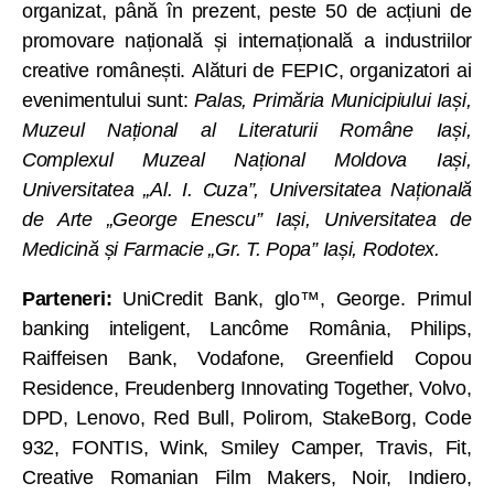
organizat, până în prezent, peste 50 de acțiuni de
promovare națională și internațională a industriilor
creative românești. Alături de FEPIC, organizatori ai
evenimentului sunt:
Palas, Primăria Municipiului Iași,
Muzeul Național al Literaturii Române Iași,
Complexul Muzeal Național Moldova Iași,
Universitatea „Al. I. Cuza”, Universitatea Națională
de Arte „George Enescu” Iași, Universitatea de
Medicină și Farmacie „Gr. T. Popa” Iași, Rodotex.
Parteneri:
UniCredit Bank, glo™, George. Primul
banking inteligent, Lancôme România, Philips,
Raiffeisen Bank, Vodafone, Greenfield Copou
Residence, Freudenberg Innovating Together, Volvo,
DPD, Lenovo, Red Bull, Polirom, StakeBorg, Code
932, FONTIS, Wink, Smiley Camper, Travis, Fit,
Creative Romanian Film Makers, Noir, Indiero,