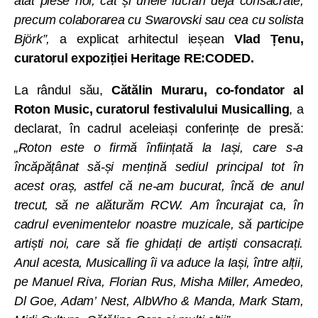
atât piese noi, cât și unele lucrări deja consacrate,
precum colaborarea cu Swarovski sau cea cu solista
Björk”,
a explicat arhitectul ieșean
Vlad Țenu,
curatorul expoziției Heritage RE:CODED.
La rândul său,
Cătălin Muraru, co-fondator al
Roton Music, curatorul festivalului Musicalling
, a
declarat, în cadrul aceleiași conferințe de presă:
„Roton este o firmă înființată la Iași, care s-a
încăpățânat să-și mențină sediul principal tot în
acest oraș, astfel că ne-am bucurat, încă de anul
trecut, să ne alăturăm RCW. Am încurajat ca, în
cadrul evenimentelor noastre muzicale, să participe
artiști noi, care să fie ghidați de artiști consacrați.
Anul acesta, Musicalling îi va aduce la Iași, între alții,
pe Manuel Riva, Florian Rus, Misha Miller, Amedeo,
Dl Goe, Adam’ Nest, AlbWho & Manda, Mark Stam,