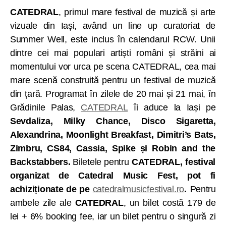
CATEDRAL
, primul mare festival de muzică și arte
vizuale din Iași, având un line up curatoriat de
Summer Well, este inclus în calendarul RCW. Unii
dintre cei mai populari artiști români și străini ai
momentului vor urca pe scena CATEDRAL, cea mai
mare scenă construită pentru un festival de muzică
din țară. Programat în zilele de 20 mai și 21 mai, în
Grădinile Palas,
CATEDRAL
îi aduce la Iași pe
Sevdaliza, Milky Chance, Disco Sigaretta,
Alexandrina, Moonlight Breakfast, Dimitri’s Bats,
Zimbru, CS84, Cassia, Spike și Robin and the
Backstabbers.
Biletele pentru
CATEDRAL, festival
organizat de Catedral Music Fest, pot fi
achiziționate de pe
catedralmusicfestival.ro
.
Pentru
ambele zile ale
CATEDRAL
, un bilet costă 179 de
lei + 6% booking fee, iar un bilet pentru o singură zi