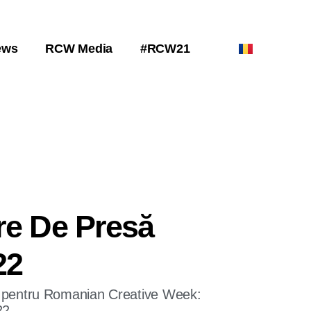
ews
RCW Media
#RCW21
re De Presă
22
ă pentru Romanian Creative Week:
22