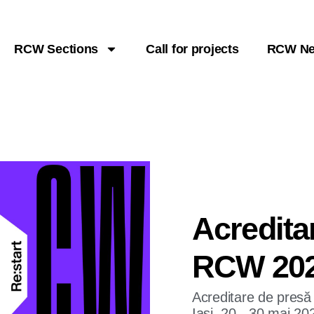
RCW Sections
Call for projects
RCW N
Acredita
RCW 20
Acreditare de pres
Iași, 20 - 30 mai 20