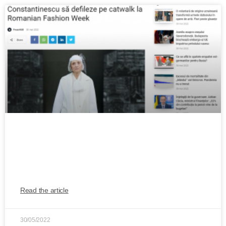
Model la 75 de ani. Cum a ajuns Ioana
Constantinescu să defileze pe catwalk la
Romanian Fashion Week
Read the article
30/05/2022