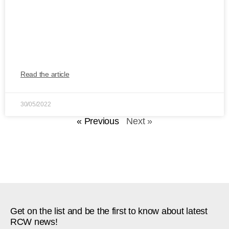
Romanian Fashion Week 2022 începe
sâmbătă la Iași cu 100 de designeri care
au pregătit 40 de show-uri de modă
Read the article
30/05/2022
« Previous
Next »
Get on the list and be the first to know about latest
RCW news!