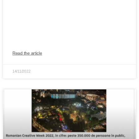
CATEDRAL, nominalizat la EUROPEAN
FESTIVAL AWARDS 2022. Festivalul de
muzică și arte vizuale lansat anul acesta
la Iași poate fi votat pentru BEST NEW
FESTIVAL
Read the article
14/11/2022