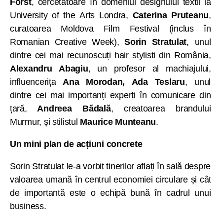
Forst
, cercetătoare în domeniul designului textil la
University of the Arts Londra,
Caterina Pruteanu
,
curatoarea Moldova Film Festival (inclus în
Romanian Creative Week),
Sorin Stratulat
, unul
dintre cei mai recunoscuți hair stylisti din România,
Alexandru Abagiu
, un profesor al machiajului,
influencerița
Ana Morodan,
Ada Teslaru
, unul
dintre cei mai importanți experți în comunicare din
țară,
Andreea Bădală
, creatoarea brandului
Murmur, și stilistul
Maurice Munteanu
.
Un mini plan de acțiuni concrete
Sorin Stratulat le-a vorbit tinerilor aflați în sală despre
valoarea umană în centrul economiei circulare și cât
de importantă este o echipă bună în cadrul unui
business.