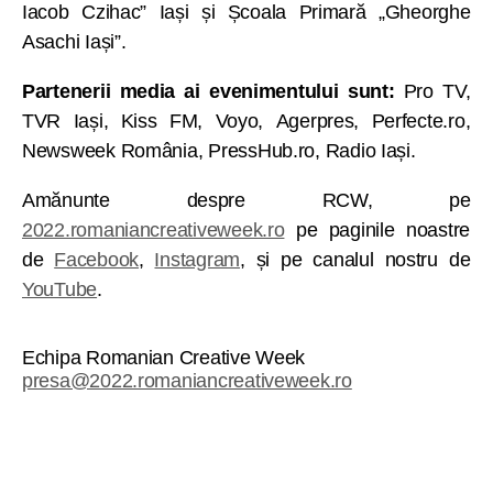
Iacob Czihac” Iași și Școala Primară „Gheorghe
Asachi Iași”.
Partenerii media ai evenimentului sunt:
Pro TV,
TVR Iași, Kiss FM, Voyo, Agerpres, Perfecte.ro,
Newsweek România, PressHub.ro, Radio Iași.
Amănunte despre RCW, pe
2022.romaniancreativeweek.ro
pe paginile noastre
de
Facebook
,
Instagram
, și pe canalul nostru de
YouTube
.
Echipa Romanian Creative Week
presa@2022.romaniancreativeweek.ro