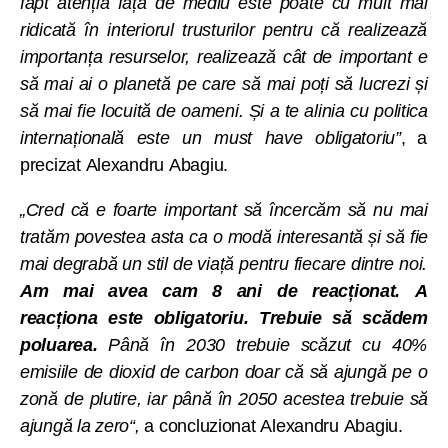
fapt atenția față de mediu este poate cu mult mai
ridicată în interiorul trusturilor pentru că realizează
importanța resurselor, realizează cât de important e
să mai ai o planetă pe care să mai poți să lucrezi și
să mai fie locuită de oameni. Și a te alinia cu politica
internațională este un must have obligatoriu”
, a
precizat Alexandru Abagiu.
„Cred că e foarte important să încercăm să nu mai
tratăm povestea asta ca o modă interesantă și să fie
mai degrabă un stil de viață pentru fiecare dintre noi.
Am mai avea cam 8 ani de reacționat. A
reacționa este obligatoriu. Trebuie să scădem
poluarea.
Până în 2030 trebuie scăzut cu 40%
emisiile de dioxid de carbon doar că să ajungă pe o
zonă de plutire, iar până în 2050 acestea trebuie să
ajungă la zero“,
a concluzionat Alexandru Abagiu.