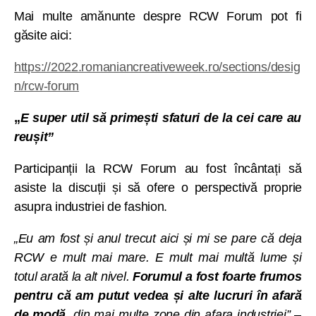
Mai multe amănunte despre RCW Forum pot fi
găsite aici:
https://2022.romaniancreativeweek.ro/sections/desig
n/rcw-forum
„
E
super util să primești sfaturi de la cei care au
reușit”
Participanții la RCW Forum au fost încântați să
asiste la discuții și să ofere o perspectivă proprie
asupra industriei de fashion.
„Eu am fost și anul trecut aici și mi se pare că deja
RCW e mult mai mare. E mult mai multă lume și
totul arată la alt nivel.
Forumul a fost foarte frumos
pentru că am putut vedea și alte lucruri în afară
de modă
, din mai multe zone din afara industriei”
–