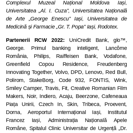
Complexul Muzeal Național Moldova Iași,
Universitatea „Al. I. Cuza”, Universitatea Națională
de Arte „George Enescu” Iași, Universitatea de
Medicină și Farmacie „Gr. T. Popa” Iași, Rodotex.
Partenerii RCW 2022:
UniCredit Bank, glo™,
George. Primul banking inteligent, Lancôme
România, Philips, Raiffeisen Bank, Vodafone,
Greenfield Copou Residence, Freudenberg
Innovating Together, Volvo, DPD, Lenovo, Red Bull,
Polirom, StakeBorg, Code 932, FONTIS, Wink,
Smiley Camper, Travis, Fit, Creative Romanian Film
Makers, Noir, Indiero, Acaju, Beerzone, Cafeneaua
Piața Unirii, Czech In, Skin, Tribeca, Proevent,
Dorna, Aeroportul Internațional Iași, Institutul
Francez Iași, Administrația Națională Apele
Române, Spitalul Clinic Universitar de Urgență „Dr.