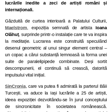
lucrările inedite a zeci de artiști români și
internaționali.
Găzduită de curtea interioară a Palatului Culturii,
Maelstrom
, expoziția semnată de artista
Ioana
Olăhuț
, surprinde printr-o instalație care te va inspira
la meditație. Lucrarea este construită speculând
desenul geometric al unui singur element central –
un copac a cărui substanță lemnoasă ia forma unei
suite de paralelipipede combinate. Deși sortit
descompunerii, el continuă să crească, datorită
impulsului vital inițial.
SinCronia
, care va putea fi admirată la parterul Băii
Turcești, va aduce la Iași lucrările a 25 de artiști,
ideea expoziției dezvoltându-se în jurul conceptului
de sincronicitate în societatea românească.