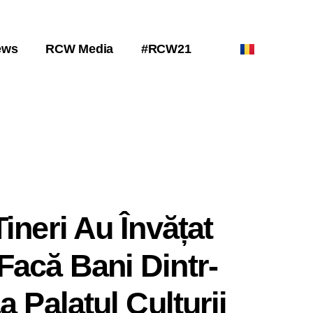
ews
RCW Media
#RCW21
ineri Au Învățat
acă Bani Dintr-
a Palatul Culturii