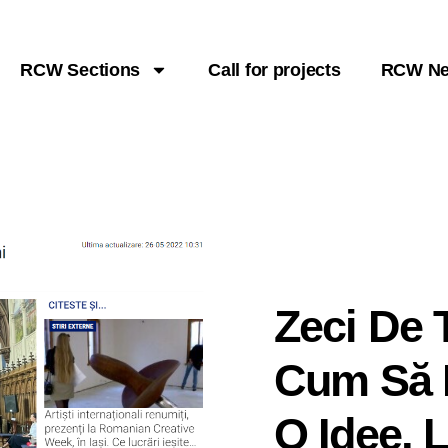
RCW Sections
Call for projects
RCW N
Zeci De T
Cum Să F
O Idee, L