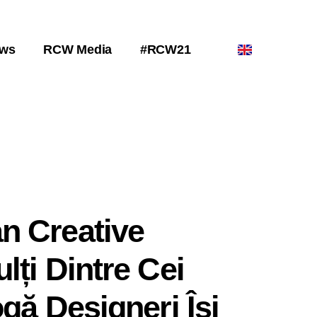
ws
RCW Media
#RCW21
n Creative
lți Dintre Cei
gă Designeri Își