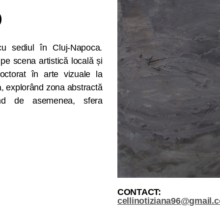
O
 cu sediul în Cluj-Napoca.
 pe scena artistică locală și
octorat în arte vizuale la
a, explorând zona abstractă
ând de asemenea, sfera
CONTACT:
cellinotiziana96@gmail.