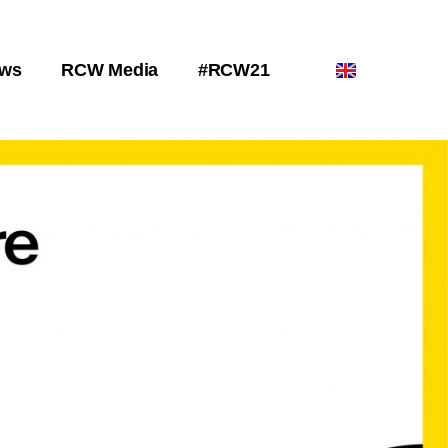
ws
RCW Media
#RCW21