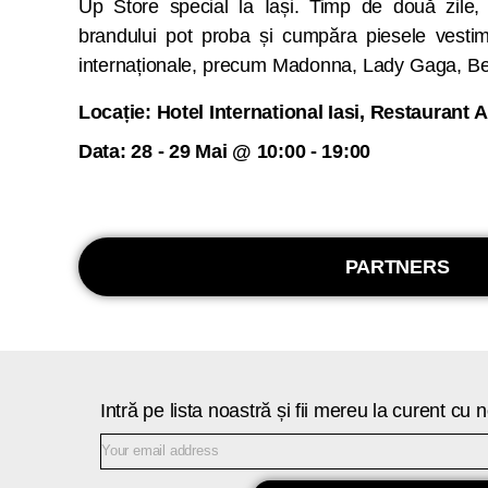
Up Store special la Iași. Timp de două zile, 
sâmbătă și duminică între 10:00-19:00, pe
brandului pot proba și cumpăra piesele vestim
internaționale, precum Madonna, Lady Gaga, Be
Locație: Hotel International Iasi, Restaurant 
Data: 28 - 29 Mai @ 10:00 - 19:00
PARTNERS
Intră pe lista noastră și fii mereu la curent cu