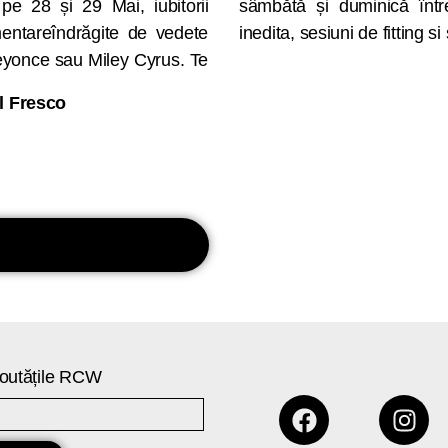
pe 28 și 29 Mai, iubitorii
ntru o experienta MURMUR
entareîndrăgite de vedete
inedita, sesiuni de fitting s
yonce sau Miley Cyrus. Te
Al Fresco
 noutățile RCW