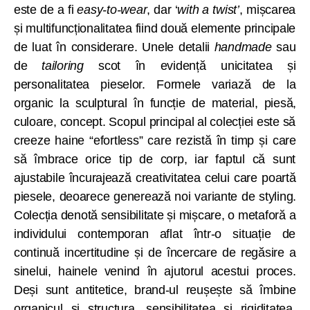
este de a fi
easy-to-wear
, dar ‘
with a twist’
, mișcarea
și multifuncționalitatea fiind două elemente principale
de luat în considerare. Unele detalii
handmade
sau
de
tailoring
scot în evidență unicitatea și
personalitatea pieselor. Formele variază de la
organic la sculptural în funcție de material, piesă,
culoare, concept. Scopul principal al colecției este să
creeze haine “efortless” care rezistă în timp și care
să îmbrace orice tip de corp, iar faptul că sunt
ajustabile încurajează creativitatea celui care poartă
piesele, deoarece generează noi variante de styling.
Colecția denotă sensibilitate și mișcare, o metaforă a
individului contemporan aflat într-o situație de
continuă incertitudine și de încercare de regăsire a
sinelui, hainele venind în ajutorul acestui proces.
Deși sunt antitetice, brand-ul reușește să îmbine
organicul și structura, sensibilitatea și rigiditatea,