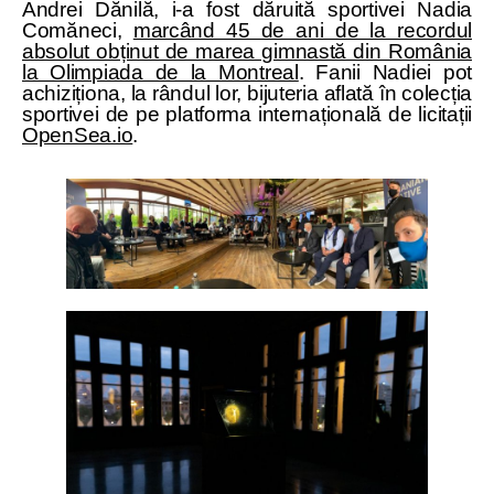
Andrei Dănilă, i-a fost dăruită sportivei Nadia
Comăneci,
marcând 45 de ani de la recordul
absolut obținut de marea gimnastă din România
la Olimpiada de la Montreal
. Fanii Nadiei pot
achiziționa, la rândul lor, bijuteria aflată în colecția
sportivei de pe platforma internațională de licitații
OpenSea.io
.