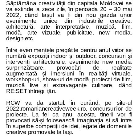
Săptămâna creativității din capitala Moldovei se
va extinde la zece zile, în perioada 20 – 30 mai
2022, când Iașul va fi din nou gazda unor
evenimente unice din industriile creative:
arhitectură, arte interpretative, muzică, film,
modă, arte vizuale, publicitate, new media,
design etc.
Între evenimentele pregătite pentru anul viitor se
numără expoziții indoor și outdoor, concursuri și
intervenții arhitecturale, evenimente new media
surprinzătoare, provocări de realitate
augmentată și imersiuni în realități virtuale,
workshop-uri, show-uri de modă, proiecții de film,
muzică live și extravaganțe culinare, dând
RE:SET întregii țări.
RCW va da startul, în curând, pe site-ul
2022.romaniancreativeweek.ro
, concursurilor de
proiecte. La fel ca anul acesta, tinerii vor fi
provocați să-și folosească imaginația și să intre
în superbe competiții de idei, legate de domeniile
creative promovate la Iași.