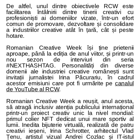
De altfel, unul dintre obiectivele RCW este
facilitarea întâlnirii dintre tinerii creativi cu
profesioniști ai domeniilor vizate, într-un efort
comun de promovare, dezvoltare și consolidare
a industriilor creative atât în țară, cât și peste
hotare.
Romanian Creative Week își ține prietenii
aproape, până la ediția de anul viitor, și printr-un
nou sezon de interviuri din seria
#NEXTHASHTAG. Personalități din diverse
domenii ale industriei creative românești sunt
invitații jurnalistei Irina Păcurariu, în cadrul
acestor emisiuni care pot fi urmărite pe
canalul
de YouTube al RCW
.
Romanian Creative Week a reușit, anul acesta,
să atragă inclusiv atenția publicului internațional
printr-un proiect creativ unic la nivel mondial:
primul colier NFT dedicat unui mare sportiv al
lumii. Inedita bijuterie virtuală, realizată de patru
creativi ieșeni, Irina Schrotter, arhitectul Vlad
Țenu, artistul vizual Andrei Cozlac și IT-istul