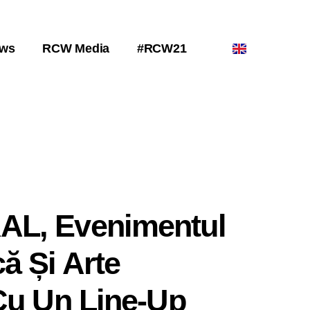
ws
RCW Media
#RCW21
L, Evenimentul
ă Și Arte
Cu Un Line-Up