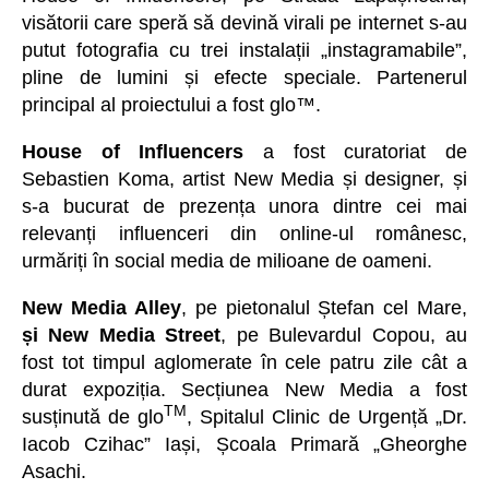
visătorii care speră să devină virali pe internet s-au
putut fotografia cu trei instalații „instagramabile”,
pline de lumini și efecte speciale. Partenerul
principal al proiectului a fost glo™.
House of Influencers
a fost curatoriat de
Sebastien Koma, artist New Media și designer, și
s-a bucurat de prezența unora dintre cei mai
relevanți influenceri din online-ul românesc,
urmăriți în social media de milioane de oameni.
New Media Alley
, pe pietonalul Ștefan cel Mare,
și New Media Street
, pe Bulevardul Copou, au
fost tot timpul aglomerate în cele patru zile cât a
durat expoziția. Secțiunea New Media a fost
TM
susținută de glo
, Spitalul Clinic de Urgență „Dr.
Iacob Czihac” Iași, Școala Primară „Gheorghe
Asachi.