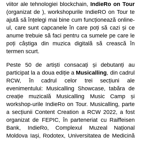
viitor ale tehnologiei blockchain,
IndieRo on Tour
(organizat de ), workshopurile IndieRO on Tour te
ajută să înțelegi mai bine cum funcționează online-
ul, care sunt capcanele în care poți să cazi și ce
anume trebuie să faci pentru ca sumele pe care le
poți câștiga din muzica digitală să crească în
termen scurt.
Peste 50 de artiști consacați și debutanți au
participat la a doua ediție a
Musicalling
, din cadrul
RCW, în cadrul celor trei secțiuni ale
evenimentului: Musicalling Showcase, tabăra de
creație muzicală Musicalling Music Camp și
workshop-urile IndieRo on Tour. Musicalling, parte
a secțiunii Content Creation a RCW 2022, a fost
organizat de FEPIC, în parteneriat cu Raiffeisen
Bank, IndieRo, Complexul Muzeal Național
Moldova Iași, Rodotex, Universitatea de Medicină