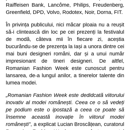
Raiffeisen Bank, Lancôme, Philips, Freudenberg,
Greenfield, DPD, Volvo, Rodotex, Noir, Dorna, FIT.
În privința publicului, nici măcar ploaia nu a reușit
să-i clintească din loc pe cei prezenți la festivalul
de modă, câteva mii în fiecare zi, aceștia
bucurându-se de prezența la Iași a unora dintre cei
mai buni designeri români, dar și a unui număr
impresionant de tineri designeri. De altfel,
Romanian Fashion Week este cunoscut pentru
lansarea, de-a lungul anilor, a tinerelor talente din
lumea modei.
„Romanian Fashion Week este dedidcată viitorului
inovativ al modei românești. Ceea ce o să vedeți
pe podium este o ipostază a ceea ce poate să
însemne această inovație în viitorul modei
românești”
, a explicat Lucian Broscățean, curatorul