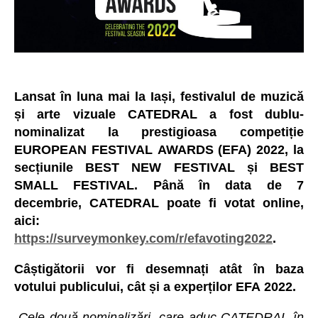
Lansat în luna mai la Iași, festivalul de muzică
și arte vizuale CATEDRAL a fost dublu-
nominalizat la prestigioasa competiție
EUROPEAN FESTIVAL AWARDS (EFA) 2022, la
secțiunile BEST NEW FESTIVAL și BEST
SMALL FESTIVAL. Până în data de 7
decembrie, CATEDRAL poate fi votat online,
aici:
https://surveymonkey.com/r/efavoting2022
.
Câștigătorii vor fi desemnați atât în baza
votului publicului, cât și a experților EFA 2022.
„Cele două nominalizări, care aduc CATEDRAL în