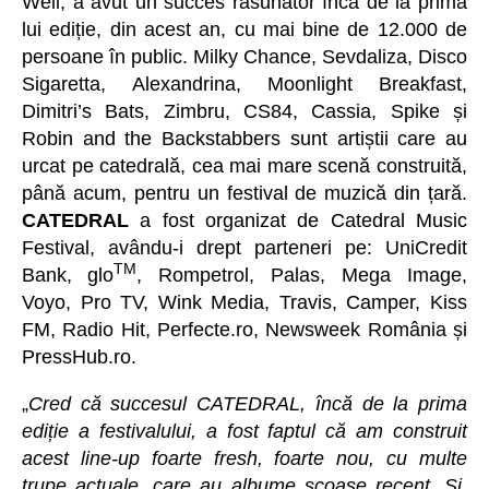
Well, a avut un succes răsunător încă de la prima
lui ediție, din acest an, cu mai bine de 12.000 de
persoane în public. Milky Chance, Sevdaliza, Disco
Sigaretta, Alexandrina, Moonlight Breakfast,
Dimitri’s Bats, Zimbru, CS84, Cassia, Spike și
Robin and the Backstabbers sunt artiștii care au
urcat pe catedrală, cea mai mare scenă construită,
până acum, pentru un festival de muzică din țară.
CATEDRAL
a fost organizat de Catedral Music
Festival, avându-i drept parteneri pe: UniCredit
TM
Bank, glo
, Rompetrol, Palas, Mega Image,
Voyo, Pro TV, Wink Media, Travis, Camper, Kiss
FM, Radio Hit, Perfecte.ro, Newsweek România și
PressHub.ro.
„
Cred că succesul CATEDRAL, încă de la prima
ediție a festivalului, a fost faptul că am construit
acest line-up foarte fresh, foarte nou, cu multe
trupe actuale, care au albume scoase recent. Și,