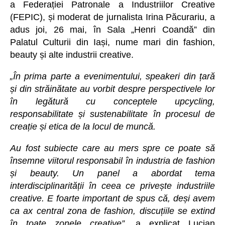
a Federației Patronale a Industriilor Creative
(FEPIC), și moderat de jurnalista Irina Păcurariu, a
adus joi, 26 mai, în Sala „Henri Coandă” din
Palatul Culturii din Iași, nume mari din fashion,
beauty și alte industrii creative.
„În prima parte a evenimentului, speakeri din țară
și din străinătate au vorbit despre perspectivele lor
în legătură cu conceptele upcycling,
responsabilitate și sustenabilitate în procesul de
creație și etica de la locul de muncă.
Au fost subiecte care au mers spre ce poate să
însemne viitorul responsabil în industria de fashion
și beauty. Un panel a abordat tema
interdisciplinarității în ceea ce privește industriile
creative. E foarte important de spus că, deși avem
ca ax central zona de fashion, discuțiile se extind
în toate zonele creative”,
a explicat Lucian