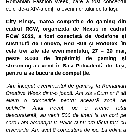
Romanian Fashion Week, care a fost conceptul
celei de-a XIV-a ediții a evenimentului de la Iași.
City Kings, marea competiție de gaming din
cadrul RCW, organizată de Nexus în cadrul
RCW 2022, a fost conectată de Vodafone și
susținută de Lenovo, Red Bull și Rodotex. În
cele trei zile ale evenimentului, 27 – 29 mai,
peste 8.000 de împătimiți de gaming și
streaming au venit în Sala Polivalentă din Iași,
pentru a se bucura de competiție.
„Am început evenimentul de gaming la Romanian
Creative Week dintr-o joacă. Am zis «Cum ar fi să
avem o competiție pentru această zonă de
public?» Anul trecut, pe o vreme total
descurajantă, au venit 500 de tineri la un cort pe
care l-am amenajat la Palas și nu am făcut față cu
înscrierile. Am avut 8 computere de joc. La ediția a