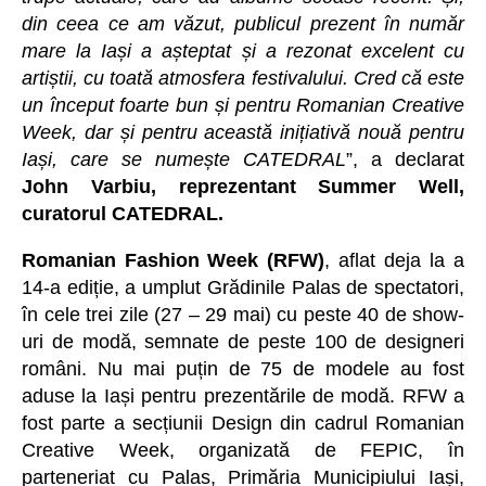
din ceea ce am văzut, publicul prezent în număr
mare la Iași a așteptat și a rezonat excelent cu
artiștii, cu toată atmosfera festivalului. Cred că este
un început foarte bun și pentru Romanian Creative
Week, dar și pentru această inițiativă nouă pentru
Iași, care se numește CATEDRAL
”, a declarat
John Varbiu, reprezentant Summer Well,
curatorul CATEDRAL.
Romanian Fashion Week (RFW)
, aflat deja la a
14-a ediție, a umplut Grădinile Palas de spectatori,
în cele trei zile (27 – 29 mai) cu peste 40 de show-
uri de modă, semnate de peste 100 de designeri
români. Nu mai puțin de 75 de modele au fost
aduse la Iași pentru prezentările de modă. RFW a
fost parte a secțiunii Design din cadrul Romanian
Creative Week, organizată de FEPIC, în
parteneriat cu Palas, Primăria Municipiului Iași,