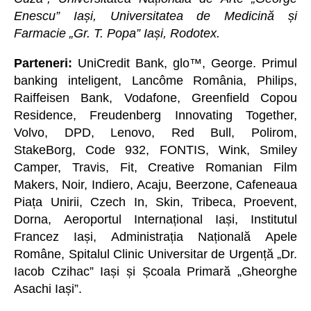
Enescu” Iași, Universitatea de Medicină și
Farmacie „Gr. T. Popa” Iași, Rodotex.
Parteneri:
UniCredit Bank, glo™, George. Primul
banking inteligent, Lancôme România, Philips,
Raiffeisen Bank, Vodafone, Greenfield Copou
Residence, Freudenberg Innovating Together,
Volvo, DPD, Lenovo, Red Bull, Polirom,
StakeBorg, Code 932, FONTIS, Wink, Smiley
Camper, Travis, Fit, Creative Romanian Film
Makers, Noir, Indiero, Acaju, Beerzone, Cafeneaua
Piața Unirii, Czech In, Skin, Tribeca, Proevent,
Dorna, Aeroportul Internațional Iași, Institutul
Francez Iași, Administrația Națională Apele
Române, Spitalul Clinic Universitar de Urgență „Dr.
Iacob Czihac” Iași și Școala Primară „Gheorghe
Asachi Iași”.