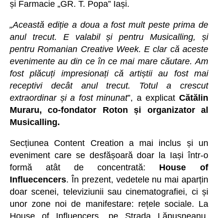
și Farmacie „GR. T. Popa” Iași.
„Această ediție a doua a fost mult peste prima de
anul trecut. E valabil și pentru Musicalling, și
pentru Romanian Creative Week. E clar că aceste
evenimente au din ce în ce mai mare căutare. Am
fost plăcuți impresionați că artiștii au fost mai
receptivi decât anul trecut. Totul a crescut
extraordinar și a fost minunat
”, a explicat
Cătălin
Muraru, co-fondator Roton și organizator al
Musicalling.
Secțiunea Content Creation a mai inclus și un
eveniment care se desfășoară doar la Iași într-o
formă atât de concentrată:
House of
Influecencers
. În prezent, vedetele nu mai aparțin
doar scenei, televiziunii sau cinematografiei, ci și
unor zone noi de manifestare: rețele sociale. La
House of Influencers, pe Strada Lăpușneanu,