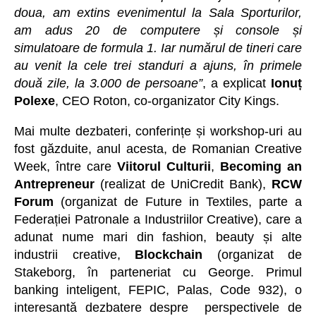
doua, am extins evenimentul la Sala Sporturilor,
am adus 20 de computere și console și
simulatoare de formula 1. Iar numărul de tineri care
au venit la cele trei standuri a ajuns, în primele
două zile, la 3.000 de persoane”
, a explicat
Ionuț
Polexe
, CEO Roton, co-organizator City Kings.
Mai multe dezbateri, conferințe și workshop-uri au
fost găzduite, anul acesta, de Romanian Creative
Week, între care
Viitorul Culturii
,
Becoming an
Antrepreneur
(realizat de UniCredit Bank),
RCW
Forum
(organizat de Future in Textiles, parte a
Federației Patronale a Industriilor Creative), care a
adunat nume mari din fashion, beauty și alte
industrii creative,
Blockchain
(organizat de
Stakeborg, în parteneriat cu George. Primul
banking inteligent, FEPIC, Palas, Code 932), o
interesantă dezbatere despre perspectivele de