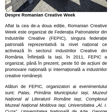
Despre Romanian Creative Week
Aflat la cea de-a doua ediție, Romanian Creative
Week este organizat de Federația Patronatelor din
Industriile Creative (FEPIC), singura federație
patronală reprezentativă la nivel național ce
activează în sectorul Industriilor Creative din
România. Înființată la Iași, în 2011, FEPIC a
organizat, până în prezent, peste 50 de acțiuni de
promovare națională și internațională a industriilor
creative românești.
Alături de FEPIC, organizatori ai evenimentului
sunt:
Palas, Primăria Municipiului Iași, Muzeul
Național al Literaturii Române Iași, Complexul
Muzeal Național Moldova Iași, Universitatea „Al. I.
Cuza”, Universitatea Națională de Arte „George