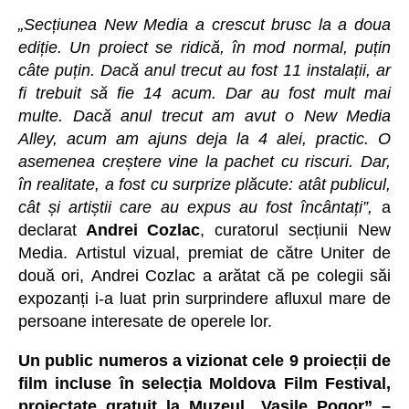
„Secțiunea New Media a crescut brusc la a doua
ediție. Un proiect se ridică, în mod normal, puțin
câte puțin. Dacă anul trecut au fost 11 instalații, ar
fi trebuit să fie 14 acum. Dar au fost mult mai
multe. Dacă anul trecut am avut o New Media
Alley, acum am ajuns deja la 4 alei, practic. O
asemenea creștere vine la pachet cu riscuri. Dar,
în realitate, a fost cu surprize plăcute: atât publicul,
cât și artiștii care au expus au fost încântați”,
a
declarat
Andrei Cozlac
, curatorul secțiunii New
Media. Artistul vizual, premiat de către Uniter de
două ori, Andrei Cozlac a arătat că pe colegii săi
expozanți i-a luat prin surprindere afluxul mare de
persoane interesate de operele lor.
Un public numeros a vizionat cele 9 proiecții de
film incluse în selecția Moldova Film Festival,
proiectate gratuit la Muzeul „Vasile Pogor” –