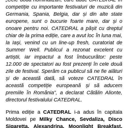
competiție cu importante festivaluri de muzică din
Germania, Spania, Belgia, dar și din alte state
europene, sunt o bucurie foarte mare, dar și o
onoare pentru noi. CATEDRAL a pășit cu dreptul
chiar de la prima ediție, care a avut loc în luna mai,
la Iași, venind cu un line-up fresh, curatoriat de
Summer Well. Publicul a rezonat excelent cu
artiștii, iar impactul a fost îmbucurător: peste
12.000 de spectatori au fost prezenți în cele două
zile de festival. Sperăm ca publicul să ne fie alături
și de această dată, să voteze CATEDRAL în
această competiție europeană și să aducem
premiile în România”, a declarat Cătălin Alionte,
directorul festivalului CATEDRAL.
Prima ediție a
CATEDRAL
i-a adus în capitala
Moldovei pe
Milky Chance, Sevdaliza, Disco
Sigaretta, Alexandrina, Moonlight Breakfast,