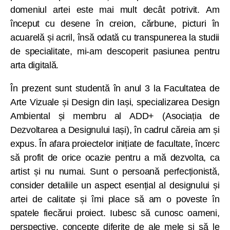
domeniul artei este mai mult decât potrivit. Am
început cu desene în creion, cărbune, picturi în
acuarelă și acril, însă odată cu transpunerea la studii
de specialitate, mi-am descoperit pasiunea pentru
arta digitală.
În prezent sunt studentă în anul 3 la Facultatea de
Arte Vizuale și Design din Iași, specializarea Design
Ambiental și membru al ADD+ (Asociația de
Dezvoltarea a Designului Iași), în cadrul căreia am și
expus. În afara proiectelor inițiate de facultate, încerc
să profit de orice ocazie pentru a mă dezvolta, ca
artist și nu numai. Sunt o persoană perfecționistă,
consider detaliile un aspect esențial al designului și
artei de calitate și îmi place să am o poveste în
spatele fiecărui proiect. Iubesc să cunosc oameni,
perspective, concepte diferite de ale mele și să le