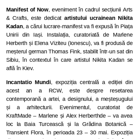
Manifest of Now
, eveniment în cadrul secțiunii Arts
& Crafts, este dedicat
artistului ucrainean Nikita
Kadan
, a cărui lucrare-manifest va fi expusă în Piața
Unirii din Iași. Instalația, curatoriată de Marlene
Herberth și Elena Viziteu (Ionescu), va fi produsă de
meșterul german Thomas Fink, stabilit într-un sat din
Sibiu, în contextul în care artistul Nikita Kadan se
află în Kiev.
Incantatio Mundi
, expoziția centrală a ediției din
acest an a RCW, este despre resetarea
contemporană a artei, a designului, a meșteșugului
și a arhitecturii. Evenimentul, curatoriat de
KraftMade – Marlene și Alex Herberthde – va avea
loc la Baia Turcească și la Grădina Botanică –
Transient Flora, în perioada 23 – 30 mai. Expoziția