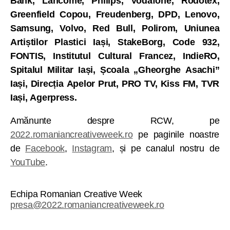
Bank, Lancome, Philips, Vodafone, Rodotex,
Greenfield Copou, Freudenberg, DPD, Lenovo,
Samsung, Volvo, Red Bull, Polirom, Uniunea
Artiștilor Plastici Iași, StakeBorg, Code 932,
FONTIS, Institutul Cultural Francez, IndieRO,
Spitalul Militar Iași, Școala „Gheorghe Asachi”
Iași, Direcția Apelor Prut, PRO TV, Kiss FM, TVR
Iași, Agerpress.
Amănunte despre RCW, pe
2022.romaniancreativeweek.ro
pe paginile noastre
de
Facebook
,
Instagram
, și pe canalul nostru de
YouTube
.
Echipa Romanian Creative Week
presa@2022.romaniancreativeweek.ro