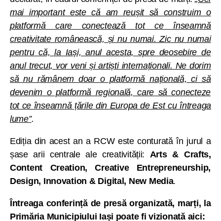
mai important este că am reușit să construim o
platformă care conectează tot ce înseamnă
creativitate românească, și nu numai. Zic nu numai
pentru că, la Iași, anul acesta, spre deosebire de
anul trecut, vor veni și artiști internaționali. Ne dorim
să nu rămânem doar o platformă națională, ci să
devenim o platformă regională, care să conecteze
tot ce înseamnă țările din Europa de Est cu întreaga
lume”
.
Ediția din acest an a RCW este conturată în jurul a
șase arii centrale ale creativității:
Arts & Crafts,
Content Creation, Creative Entrepreneurship,
Design, Innovation & Digital, New Media
.
Întreaga conferință de presă organizată, marți, la
Primăria Municipiului Iași poate fi vizionată aici: