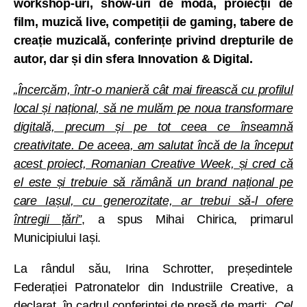
workshop-uri, show-uri de modă, proiecții de
film, muzică live, competiții de gaming, tabere de
creație muzicală, conferințe privind drepturile de
autor, dar și din sfera Innovation & Digital.
„Încercăm, într-o manieră cât mai firească cu profilul
local și național, să ne mulăm pe noua transformare
digitală, precum și pe tot ceea ce înseamnă
creativitate. De aceea, am salutat încă de la început
acest proiect, Romanian Creative Week, și cred că
el este și trebuie să rămână un brand național pe
care Iașul, cu generozitate, ar trebui să-l ofere
întregii țări”
, a spus Mihai Chirica, primarul
Municipiului Iași.
La rândul său, Irina Schrotter, președintele
Federației Patronatelor din Industriile Creative, a
declarat, în cadrul conferinței de presă de marți:
„Cel