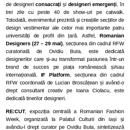
de designeri
consacrați
și
designeri emergenți
, în
trei zile cu peste 40 de show-uri pe catwalk.
Totodată, evenimentul prezintă și creațiile secțiilor de
design vestimentar ale celor mai importante patru
universități de profil din țară. Astfel,
Romanian
Designers (27 – 29 mai)
, secțiunea din cadrul RFW
curatoriată de Ovidiu Buta, este dedicată
designerilor care și-au transformat pasiunea într-un
brand de succes pe piața românească și/sau
internațională.
IF Platform
, secțiunea din cadrul
RFW coordonată de Lucian Broscățean și având-o
drept consultant creativ pe Ioana Ciolacu, este
dedicată tinerilor designeri.
RE:CUT
, expoziția centrală a Romanian Fashion
Week, organizată la Palatul Culturii din Iași și
avându-l drept curator pe Ovidiu Buta, sintetizează