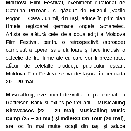
Moldova Film Festival
, eveniment curatoriat de
Caterina Pruteanu și găzduit de Muzeul „Vasile
Pogor” – Casa Junimii, din Iași, aduce în prim-plan
filmele regizoarei germane Angela Schanelec.
Artista se alătură celei de-a doua ediții a Moldova
Film Festival, pentru o retrospectivă (aproape)
completă a operei sale uluitoare și face inclusiv o
selecție de trei filme ale ei, care vor fi prezentate,
alături de celelalte producții, publicului ieșean.
Moldova Film Festival se va desfășura în perioada
20 – 29 mai
.
Musicalling
, eveniment dezvoltat în parteneriat cu
Raiffeisen Bank și extins pe trei arii
–
Musicalling
Showcases (22 – 29 mai), Musicalling Music
Camp (25 – 30 mai)
și
IndieRO On Tour (26 mai)
,
are loc în mai multe locații din Iași și aduce