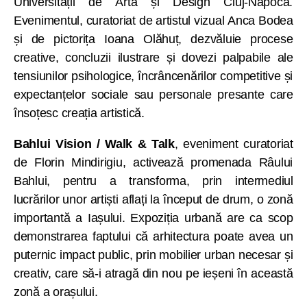
Universității de Artă și Design Cluj-Napoca.
Evenimentul, curatoriat de artistul vizual Anca Bodea
și de pictorița Ioana Olăhuț, dezvăluie procese
creative, concluzii ilustrare și dovezi palpabile ale
tensiunilor psihologice, încrâncenărilor competitive și
expectanțelor sociale sau personale presante care
însoțesc creația artistică.
Bahlui Vision / Walk & Talk
, eveniment curatoriat
de Florin Mindirigiu, activează promenada Râului
Bahlui, pentru a transforma, prin intermediul
lucrărilor unor artiști aflați la început de drum, o zonă
importantă a Iașului. Expoziția urbană are ca scop
demonstrarea faptului că arhitectura poate avea un
puternic impact public, prin mobilier urban necesar și
creativ, care să-i atragă din nou pe ieșeni în această
zonă a orașului.