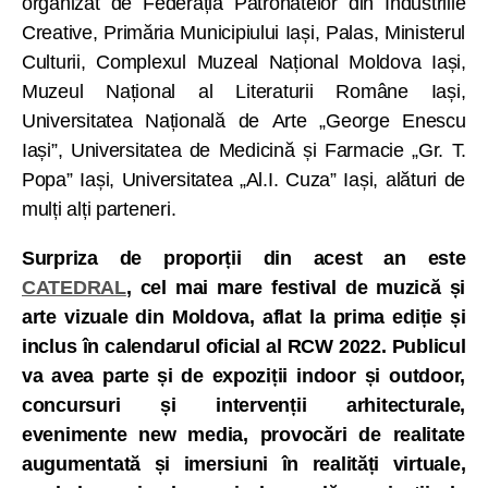
organizat de Federația Patronatelor din Industriile
Creative, Primăria Municipiului Iași, Palas, Ministerul
Culturii, Complexul Muzeal Național Moldova Iași,
Muzeul Național al Literaturii Române Iași,
Universitatea Națională de Arte „George Enescu
Iași”, Universitatea de Medicină și Farmacie „Gr. T.
Popa” Iași, Universitatea „Al.I. Cuza” Iași, alături de
mulți alți parteneri.
Surpriza de proporții din acest an este
CATEDRAL
, cel mai mare festival de muzică și
arte vizuale din Moldova, aflat la prima ediție și
inclus în calendarul oficial al RCW 2022. Publicul
va avea parte și de
expoziții indoor și outdoor,
concursuri și intervenții arhitecturale,
evenimente new media, provocări de realitate
augumentată și imersiuni în realități virtuale,