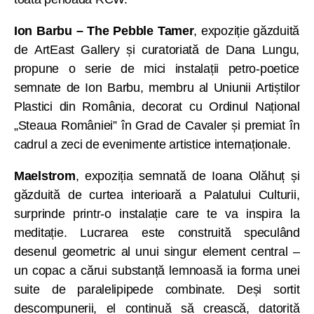
Ion Barbu – The Pebble Tamer
, expoziție găzduită
de ArtEast Gallery și curatoriată de Dana Lungu,
propune o serie de mici instalații petro-poetice
semnate de Ion Barbu, membru al Uniunii Artiștilor
Plastici din România, decorat cu Ordinul Național
„Steaua României” în Grad de Cavaler și premiat în
cadrul a zeci de evenimente artistice internaționale.
Maelstrom
, expoziția semnată de Ioana Olăhuț și
găzduită de curtea interioară a Palatului Culturii,
surprinde printr-o instalație care te va inspira la
meditație. Lucrarea este construită speculând
desenul geometric al unui singur element central –
un copac a cărui substanță lemnoasă ia forma unei
suite de paralelipipede combinate. Deși sortit
descompunerii, el continuă să crească, datorită