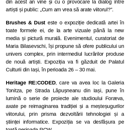
din acest an vine și cu o provocare la dialog între
artiști și public: „Cum am vrea să arate viitorul?”.
Brushes & Dust
este o expoziție dedicată artei în
toate formele ei, de la arte vizuale până la new
media și pictură murală. Evenimentul, curatoriat de
Maria Bilasevschi, își propune să ofere publicului un
univers complex, prin intermediul lucrărilor produse
de nouă artiști. Expoziția va fi găzduit de Palatul
Culturii din Iași, în perioada 26 – 30 mai.
Heritage RE:CODED
, care va avea loc la Galeria
Tonitza, pe Strada Lăpușneanu din Iași, pune în
lumină o serie de proiecte ale studioului Foræva,
axate pe reimaginarea tradiției și a meșteșugurilor
viitorului, prin prisma dezvoltării tehnologiei și a
științei informatice. Expoziția se va desfășura pe
toată perioada RCW.