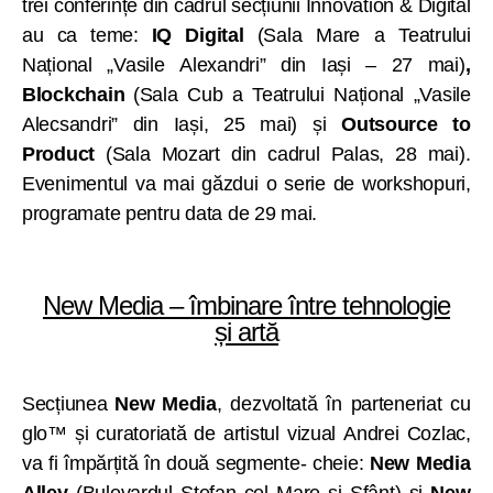
trei conferințe din cadrul secțiunii Innovation & Digital
au ca teme:
IQ Digital
(Sala Mare a Teatrului
Național „Vasile Alexandri” din Iași – 27 mai)
,
Blockchain
(Sala Cub a Teatrului Național „Vasile
Alecsandri” din Iași, 25 mai) și
Outsource to
Product
(Sala Mozart din cadrul Palas, 28 mai).
Evenimentul va mai găzdui o serie de workshopuri,
programate pentru data de 29 mai.
New Media – îmbinare între tehnologie
și artă
Secțiunea
New Media
, dezvoltată în parteneriat cu
glo™ și curatoriată de artistul vizual Andrei Cozlac,
va fi împărțită în două segmente- cheie:
New Media
Alley
(Bulevardul Ștefan cel Mare și Sfânt) și
New