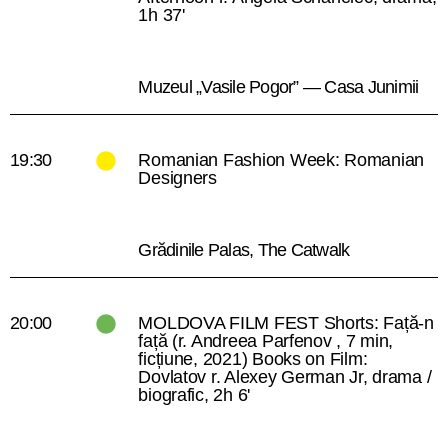
1h 37'
Muzeul „Vasile Pogor” — Casa Junimii
19:30
Romanian Fashion Week: Romanian
Designers
Grădinile Palas, The Catwalk
20:00
MOLDOVA FILM FEST Shorts: Față-n
față (r. Andreea Parfenov , 7 min,
ficțiune, 2021) Books on Film:
Dovlatov r. Alexey German Jr, drama /
biografic, 2h 6'